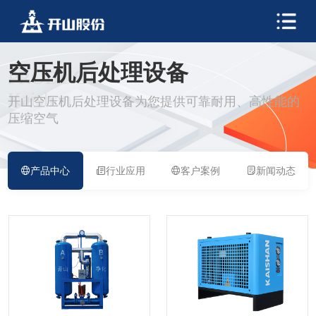
空压机后处理设备
PRODUCT
Kaishan
开山空压机后处理设备为您提供可靠耐用、高性能的
压缩空气
产品中心
行业应用
客户案例
新闻动态