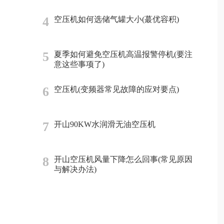
4
空压机如何选储气罐大小(蕞优容积)
5
夏季如何避免空压机高温报警停机(要注
意这些事项了)
6
空压机(变频器常见故障的应对要点)
7
开山90KW水润滑无油空压机
8
开山空压机风量下降怎么回事(常见原因
与解决办法)