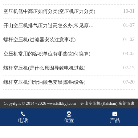
10-31
空压机低中高压如何分类(空压机压力分类)
01-07
开山空压机排气压力过高怎么办(常见原因与解决方法)
01-02
螺杆空压机(过滤器安装注意事项)
03-02
空压机常用的容积单位有哪些(如何换算)
07-15
螺杆空压机(是什么原因导致电机过载)
07-20
螺杆空压机润滑油颜色变黑(影响设备)
Copyright © 2014 - 2026 www.fslkkyj.com
开山空压机
(Kaishan) 东莞市康
普达节能科技有限公司版权所有
粤ICP备19154118号-3
粤公网安备
电话
位置
产品
44190002007780