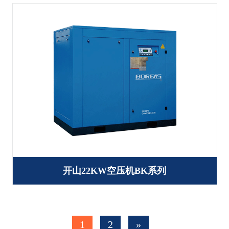
开山22KW空压机BK系列
1
2
»