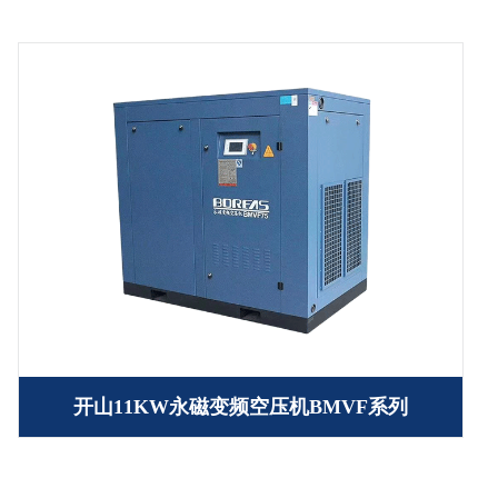
开山11KW永磁变频空压机BMVF系列