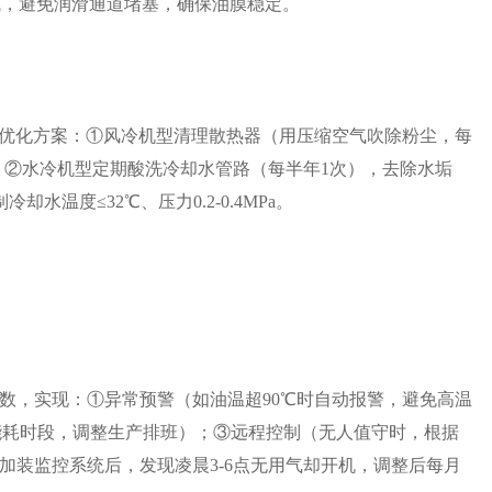
生成，避免润滑通道堵塞，确保油膜稳定。
。优化方案：①风冷机型清理散热器（用压缩空气吹除粉尘，每
；②水冷机型定期酸洗冷却水管路（每半年1次），去除水垢
水温度≤32℃、压力0.2-0.4MPa。
数，实现：①异常预警（如油温超90℃时自动报警，避免高温
高能耗时段，调整生产排班）；③远程控制（无人值守时，根据
加装监控系统后，发现凌晨3-6点无用气却开机，调整后每月