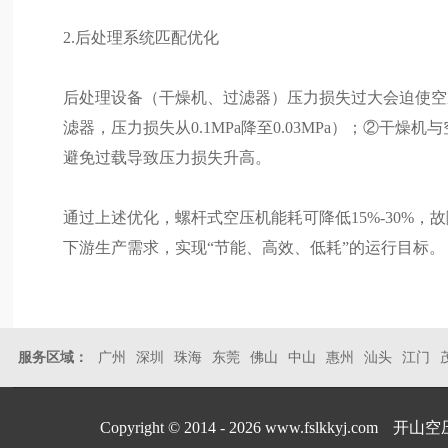
2.后处理系统匹配优化
后处理设备（干燥机、过滤器）压力损失过大会迫使空
滤器，压力损失从0.1MPa降至0.03MPa）；②干燥
避免过载导致压力损失升高。
通过上述优化，螺杆式空压机能耗可降低15%-30%，
下游生产需求，实现“节能、高效、低耗”的运行目标。
服务区域：
广州
深圳
珠海
东莞
佛山
中山
惠州
汕头
江门
Copyright © 2014 - 2026 www.fslkkyj.com
开山空