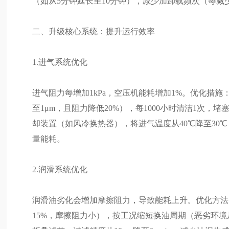
（如从5分钟延长至10分钟），减少加卸载频次（每减少
二、升级核心系统：提升运行效率
1.进气系统优化
进气阻力每增加1kPa，空压机能耗增加1%。优化措施
至1μm，且阻力降低20%），每1000小时清洁1次
却装置（如风冷换热器），将进气温度从40℃降至30℃
量能耗。
2.润滑系统优化
润滑油劣化会增加摩擦阻力，导致能耗上升。优化方法
15%，摩擦阻力小），按工况缩短换油周期（恶劣环境从