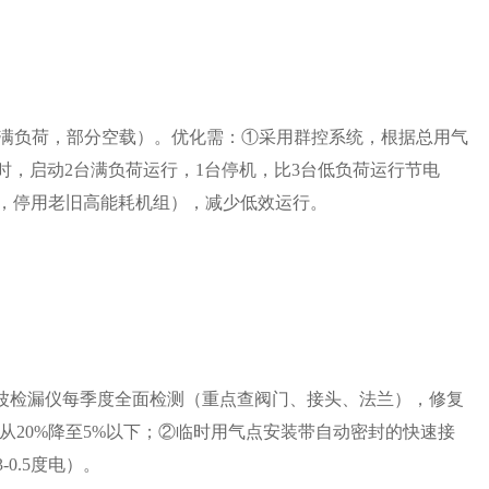
组满负荷，部分空载）。优化需：①采用群控系统，根据总用气
min时，启动2台满负荷运行，1台停机，比3台低负荷运行节电
机，停用老旧高能耗机组），减少低效运行。
声波检漏仪每季度全面检测（重点查阀门、接头、法兰），修复
从20%降至5%以下；②临时用气点安装带自动密封的快速接
0.5度电）。