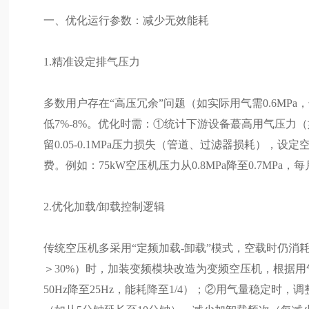
一、优化运行参数：减少无效能耗
1.精准设定排气压力
多数用户存在“高压冗余”问题（如实际用气需0.6MPa，
低7%-8%。优化时需：①统计下游设备蕞高用气压力（如气动
留0.05-0.1MPa压力损失（管道、过滤器损耗），设定空
费。例如：75kW空压机压力从0.8MPa降至0.7MPa，每月
2.优化加载/卸载控制逻辑
传统空压机多采用“定频加载-卸载”模式，空载时仍消耗
＞30%）时，加装变频模块改造为变频空压机，根据用气量自
50Hz降至25Hz，能耗降至1/4）；②用气量稳定时，调