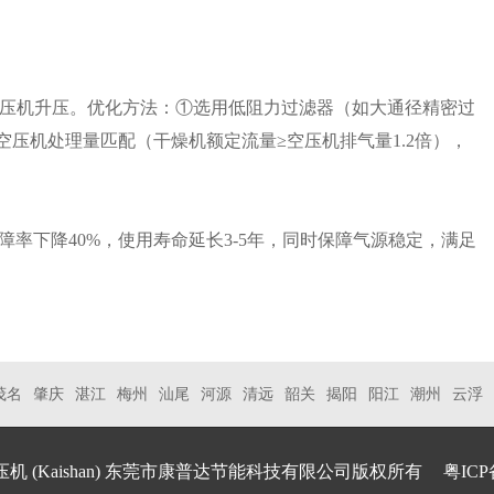
压机升压。优化方法：①选用低阻力过滤器（如大通径精密过
机与空压机处理量匹配（干燥机额定流量≥空压机排气量1.2倍），
故障率下降40%，使用寿命延长3-5年，同时保障气源稳定，满足
茂名
肇庆
湛江
梅州
汕尾
河源
清远
韶关
揭阳
阳江
潮州
云浮
压机
(Kaishan) 东莞市康普达节能科技有限公司版权所有
粤ICP