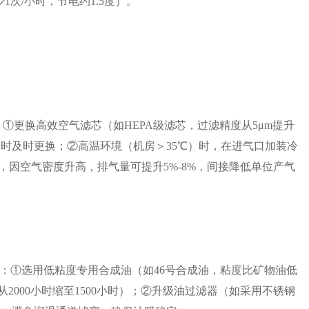
1次/小时，节电约1.5度）。
：①更换高效空气滤芯（如HEPA级滤芯，过滤精度从5μm提升
，堵塞时及时更换；②高温环境（机房＞35℃）时，在进气口加装冷
，因空气密度升高，排气量可提升5%-8%，间接降低单位产气
：①选用低粘度专用合成油（如46号合成油，粘度比矿物油低
2000小时缩至1500小时）；②升级油过滤器（如采用不锈钢