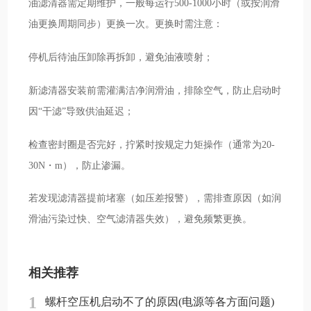
油滤清器需定期维护，一般每运行500-1000小时（或按润滑
油更换周期同步）更换一次。更换时需注意：
停机后待油压卸除再拆卸，避免油液喷射；
新滤清器安装前需灌满洁净润滑油，排除空气，防止启动时
因“干滤”导致供油延迟；
检查密封圈是否完好，拧紧时按规定力矩操作（通常为20-
30N・m），防止渗漏。
若发现滤清器提前堵塞（如压差报警），需排查原因（如润
滑油污染过快、空气滤清器失效），避免频繁更换。
相关推荐
1
螺杆空压机启动不了的原因(电源等各方面问题)