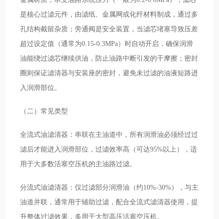
是核心过滤元件，由滤纸、金属网或化纤材料制成，通过多
孔结构截留杂质；旁通阀是安全装置，当滤芯堵塞导致压差
超过设定值（通常为0.15-0.3MPa）时自动开启，确保润滑
油能绕过滤芯继续供油，防止油路中断引发的干摩擦；密封
圈则保证滤清器与安装座的密封，避免未过滤的油液短路进
入润滑部位。
（二）常见类型
全流式油滤清器：串联在主油道中，所有润滑油必须经过过
滤后才能进入润滑部位，过滤效率高（可达95%以上），适
用于大多数活塞空压机的主油路过滤。
分流式油滤清器：仅过滤部分润滑油（约10%-30%），与主
油道并联，通常用于辅助过滤，配合全流式滤清器使用，提
升整体过滤效果，多用于大型高压活塞空压机。