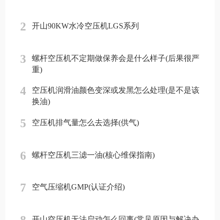
2
开山90KW水冷空压机LGS系列
3
螺杆空压机不定期做保养会是什么样子(后果很严
重)
4
空压机润滑油颜色变深或发黑怎么处理(是不是该
换油)
5
空压机排气量怎么去选择(供气)
6
螺杆空压机三滤一油(核心维保指南)
7
空气压缩机GMP(认证介绍)
8
开山空压机无法启动怎么回事(常见原因与解决办